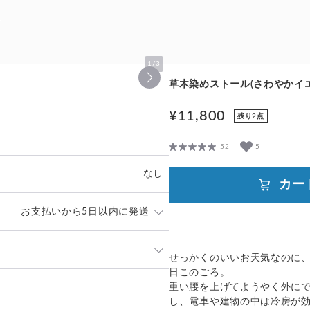
T
1
/
3
草木染めストール(さわやかイエ
¥11,800
残り2点
52
5
なし
カー
お支払いから5日以内に発送
度での発送となります。
せっかくのいいお天気なのに
間前後お時間を頂いております。在
日このごろ。
で、お急ぎの場合はご購入の前に
発送：
不可能
重い腰を上げてようやく外に
追跡／補
し、電車や建物の中は冷房が
送料
追加送料
いただいた場合は、原則、商品が揃