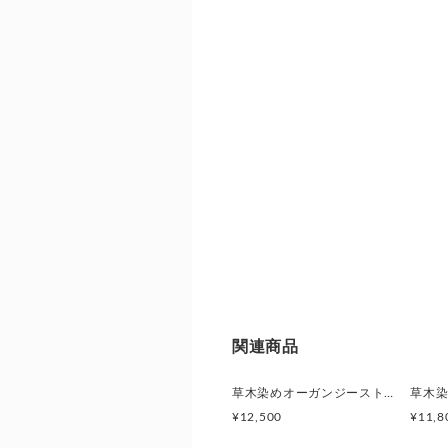
い次第のお届けになります。
クリックポスト(追跡あり、補償な
む)
ゆうパック
関連商品
草木染めオーガンジーストール(せせらぎブルー)
¥12,500
¥11,8