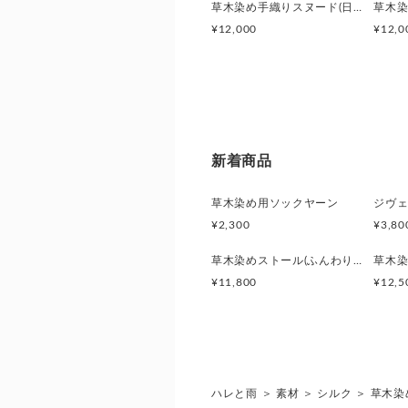
草木染め手織りスヌード(日本茜)【ワケあり】
¥12,000
¥12,0
新着商品
草木染め用ソックヤーン
¥2,300
¥3,80
草木染めストール(ふんわりちぇりー)
¥11,800
¥12,5
ハレと雨
＞
素材
＞
シルク
＞
草木染