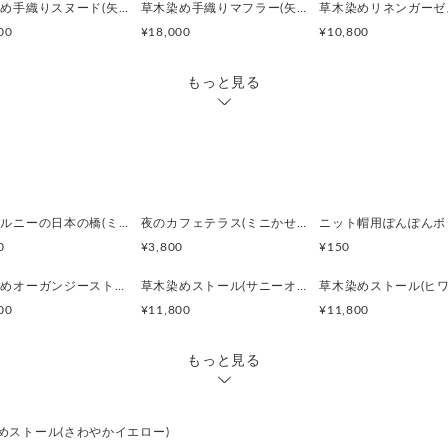
*家庭での手洗いが可能です。
草木染め手織りスヌード(矢車)【ワケあり】
草木染め手織りマフラー(矢車)【ワケあり】
*お客様のモニター環境により
00
¥18,000
¥10,800
える場合がございます。
*こちらの製品は、植物染料を
もっと見る
に繊細で、時間とともに色が
す。そのためご購入時とは色
ことがありますが、ぜひ色の
れをお楽しみください。
*1枚1枚手で染めているため
がございます。
ジヴェルニーの日本の橋(ミニかせセット) あみどきyarn -socks-
夜のカフェテラス(ミニかせセット) あみどきyarn -socks-
※複数サイトで販売している
0
¥3,800
¥150
ては品切れや、お届けまでに
す。あらかじめご了承下さい
草木染めオーガンジーストール(せせらぎブルー)
草木染めストール(サニーオレンジ)
00
¥11,800
¥11,800
もっと見る
めストール(さわやかイエロー)