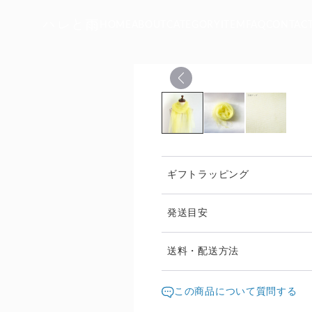
ハレと雨
HOME
ABOUT
CATEGORY
ITEM
FAQ
CONTAC
ギフトラッピング
発送目安
*通常商品については5日程
送料・配送方法
*受注生産の場合は2～4週
発送元地域：
庫がある場合もございますの
高知県
海外
この商品について質問する
ご相談ください。
配送方法
*複数の商品を1度にご注文