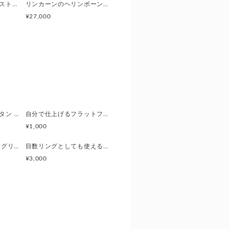
草木染めリネンガーゼストール(フレッシュピーチ)
リンカーンのヘリンボーンマット
、実際の商品と色味が異なって見
¥27,000
使用しています。植物染料は非常
落ち着き馴染んでくるのが特徴で
の濃さや印象が多少変化していく
変化を感じながら、日々のお手入
、製品ごとに若干の色のバラツキ
ニット帽用ぽんぽんボタン 1個
自分で仕上げるフラットフック(ボスニアンクロッシェ用かぎ針)
ため、ご注文のタイミングによっ
¥1,000
お時間をいただく場合がございま
。
草木染めストール(ヒワグリーン)
目数リングとしても使える段数カウンター
¥3,000