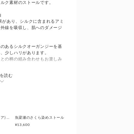
シルク素材のストールです。
由
果があり、シルクに含まれるアミ
紫外線を吸収し、肌へのダメージ
。
感のあるシルクオーガンジーを基
れ、少しハリがあります。
服との柄の組み合わせもお楽しみ
を読む
を咲かせるエンジュ。
ます。
さわやかなレモンのような夏にぴ
。
草木染めストール(アクア) 濃色/淡色
魚梁瀬のさくら染めストール
¥13,600