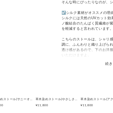
償
そんな時にぴったりなのが、
し、梱包費含
○
／
✕
¥230
¥0
☑シルク素材がオススメの理
地域
シルクには天然のUVカット効
○
／
○
¥0〜
別
ノ酸結合のたんぱく質繊維が
を軽減すると言われています
こちらのストールは、シャリ
調に、ふんわりと織り上げら
透け感があるので、下のお洋
いただけますよ。
続き
*--- COLOR STORY ---*
7月中旬から8月頃にかけて花
染めには花のつぼみを使用し
開花の季節に思いをはせる、
ったりの黄色に染まりました
■サイズ: 約68cm×181cm
草木染めストール(サニーオレンジ)
草木染めストール(やさしさサンセット)
■素材:シルク 100%
00
¥11,800
¥11,800