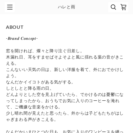
ハレと雨
ABOUT
-𝑩𝒓𝒂𝒏𝒅 𝑪𝒐𝒏𝒄𝒆𝒑𝒕-
窓を開ければ、燦々と降り注ぐ日差し。
木漏れ日、耳をすませばそよそよと風に揺れる葉の音がきこ
える。
こんないい天気の日は、新しい洋服を着て、外におでかけし
よう。
なんだかイイコトがある気がする。
しとしとと降る雨の日。
どんよりとした空を見上げていたら、でかけるのは憂鬱にな
ってしまったから、おうちでお気に入りのコーヒーを淹れ
て、ご機嫌な音楽をかける。
少し晴れ間が見えたと思ったら、外からは子どもたちがはし
ゃぎまわる声がきこえる。
なんだかいまひとつな日も、お気に入りのワンピースを纏っ