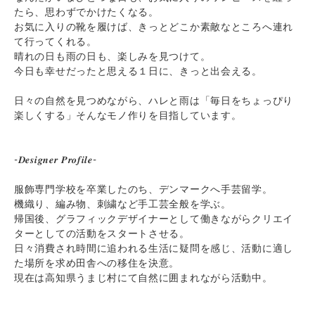
たら、思わずでかけたくなる。
お気に入りの靴を履けば、きっとどこか素敵なところへ連れ
て行ってくれる。
晴れの日も雨の日も、楽しみを見つけて。
今日も幸せだったと思える１日に、きっと出会える。
日々の自然を見つめながら、ハレと雨は「毎日をちょっぴり
楽しくする」そんなモノ作りを目指しています。
-𝑫𝒆𝒔𝒊𝒈𝒏𝒆𝒓 𝑷𝒓𝒐𝒇𝒊𝒍𝒆-
服飾専門学校を卒業したのち、デンマークへ手芸留学。
機織り、編み物、刺繍など手工芸全般を学ぶ。
帰国後、グラフィックデザイナーとして働きながらクリエイ
ターとしての活動をスタートさせる。
日々消費され時間に追われる生活に疑問を感じ、活動に適し
た場所を求め田舎への移住を決意。
現在は高知県うまじ村にて自然に囲まれながら活動中。