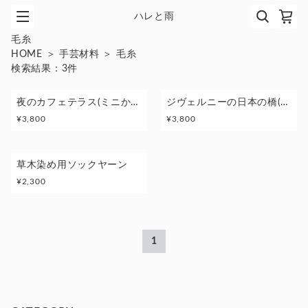
ハレと雨
毛糸
HOME
＞
手芸材料
＞
毛糸
検索結果：
3
件
夜のカフェテラス(ミニかせセット) あみどきyarn -socks-
ジヴェルニーの日本の橋(ミニかせセット) あみどきyarn -socks-
¥
3,800
¥
3,800
草木染め用ソックヤーン
¥
2,300
1