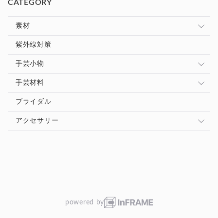
CATEGORY
素材
シルク
紫外線対策
麻(リネン)
手芸小物
ウール
編み物
手芸材料
毛糸
ブライダル
ボタン
アクセサリー
ブローチ
powered by